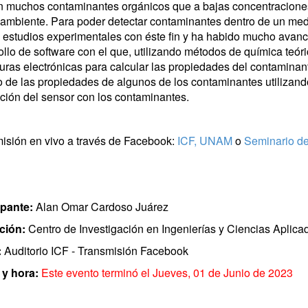
n muchos contaminantes orgánicos que a bajas concentraciones 
ambiente. Para poder detectar contaminantes dentro de un med
 estudios experimentales con éste fin y ha habido mucho avance
ollo de software con el que, utilizando métodos de química teó
turas electrónicas para calcular las propiedades del contaminant
o de las propiedades de algunos de los contaminantes utilizand
cción del sensor con los contaminantes.
isión en vivo a través de Facebook:
ICF, UNAM
o
Seminario de
ipante:
Alan Omar Cardoso Juárez
ución:
Centro de Investigación en Ingenierías y Ciencias Aplic
:
Auditorio ICF - Transmisión Facebook
y hora:
Este evento terminó el Jueves, 01 de Junio de 2023