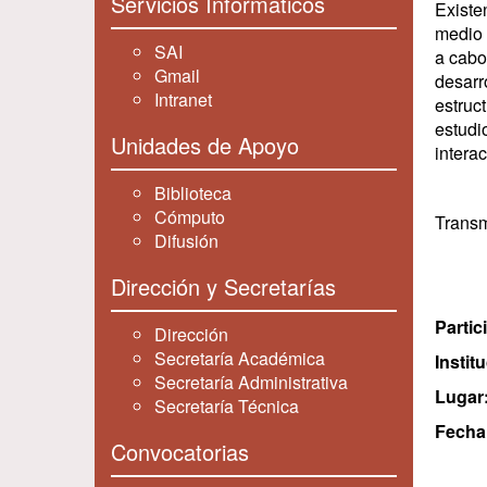
Servicios Informáticos
Existe
medio 
SAI
a cabo
Gmail
desarr
Intranet
estruc
estudi
Unidades de Apoyo
intera
Biblioteca
Cómputo
Transm
Difusión
Dirección y Secretarías
Partic
Dirección
Secretaría Académica
Instit
Secretaría Administrativa
Lugar
Secretaría Técnica
Fecha 
Convocatorias