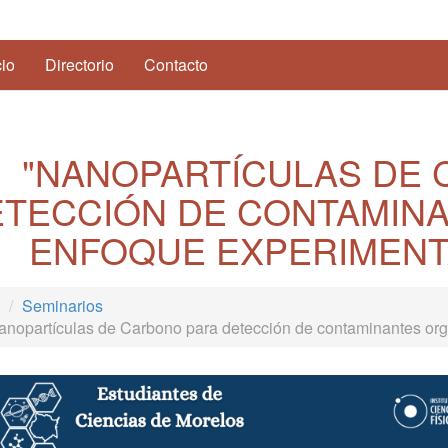
(current)
cio
Directorio
Contacto
"NANOPARTÍCULAS DE
ETECCIÓN DE CONTAMIN
ENFOQUE EXPERIMENTA
Seminarios
anopartículas de Carbono para detección de contaminantes orgá