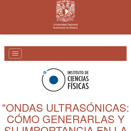
Toggle
navigation
"ONDAS ULTRASÓNICAS:
CÓMO GENERARLAS Y
SU IMPORTANCIA EN LA