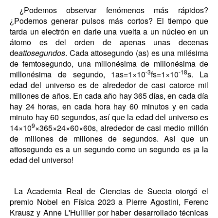
¿Podemos observar fenómenos más rápidos?
¿Podemos generar pulsos más cortos? El tiempo que
tarda un electrón en darle una vuelta a un núcleo en un
átomo es del orden de apenas unas decenas
de
attosegundos
. Cada attosegundo (as) es una milésima
de femtosegundo, una millonésima de millonésima de
-3
-18
millonésima de segundo, 1as=1×10
fs=1×10
s. La
edad del universo es de alrededor de casi catorce mil
millones de años. En cada año hay 365 días, en cada día
hay 24 horas, en cada hora hay 60 minutos y en cada
minuto hay 60 segundos, así que la edad del universo es
9
14×10
×365×24×60×60s, alrededor de casi medio millón
de millones de millones de segundos. Así que un
attosegundo es a un segundo como un segundo es ¡a la
edad del universo!
La Academia Real de Ciencias de Suecia otorgó el
premio Nobel en Física 2023 a Pierre Agostini, Ferenc
Krausz y Anne L'Huillier por haber desarrollado técnicas