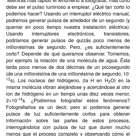
Mientras más rápido el fenómeno a fotografiar, más corto
debe ser el pulso luminoso a emplear. ¿Qué tan corto lo
podemos hacer? Usando un interruptor eléctrico manual,
podremos generar pulsos de alrededor de un segundo (y
quemar en poco tiempo nuestra instalación eléctrica).
Usando interruptores electrónicos, transistores,
podríamos generar pulsos de quizás poco menos de
millonésimas de segundo. Pero, ¿es suficientemente
corto? Depende de qué queramos observar. Tomemos,
por ejemplo la rotación de una molécula de agua. Ésta
tarda poco menos de dos décimas de un picosegundo
-
(de una millonésima de una millonésima de segundo, 10
12
s). Los núcleos del hidrógeno, (la H en H
O) en la
2
misma molécula vibran alejándose y acercándose al otro
ion de hidrógeno en un tiempo unas diez veces menor,
-14
2×10
s. ¿Podremos fotografiar estos fenómenos?
Fotografiarlos es un decir, pero sí podemos generar
pulsos de luz suficientemente cortos para obtener
información sobre las partes de estos procesos,
interrogándolos
con pulsos de luz que duren mucho
menos que el proceso completo y observando cómo el