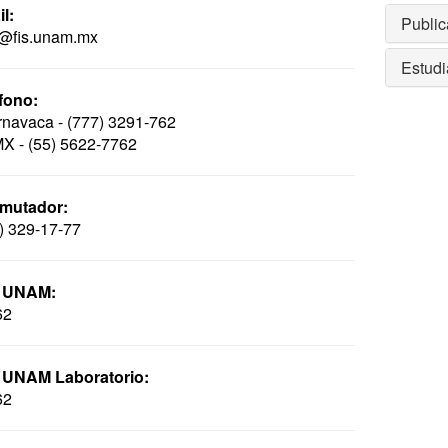
l:
Public
@fis.unam.mx
Estudi
fono:
navaca - (777) 3291-762
 - (55) 5622-7762
mutador:
) 329-17-77
 UNAM:
62
 UNAM Laboratorio:
62