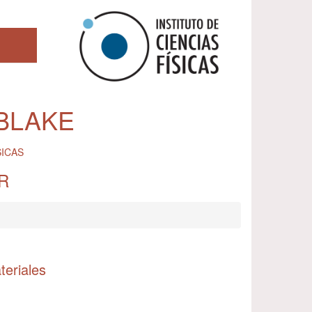
BLAKE
SICAS
R
teriales