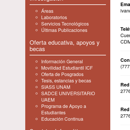
Emai
ivan
Áreas
Laboratorios
Servicios Tecnológicos
Telé
Últimas Publicaciones
Cuer
Oferta educativa, apoyos y
CDMX
becas
Con
Información General
(777
Movilidad Estudiantil ICF
Oferta de Posgrados
Tesis, estancias y becas
Red
SIASS UNAM
277
SADCE UNIVERSITARIO
UAEM
Programa de Apoyo a
Red
Estudiantes
277
Educación Continua