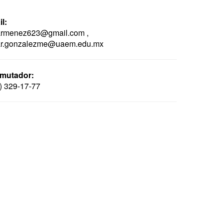
l:
armenez623@gmail.com ,
ar.gonzalezme@uaem.edu.mx
mutador:
) 329-17-77