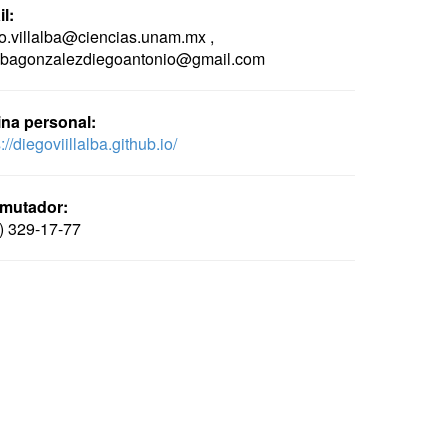
l:
o.villalba@ciencias.unam.mx ,
albagonzalezdiegoantonio@gmail.com
na personal:
://diegoviillalba.github.io/
mutador:
) 329-17-77