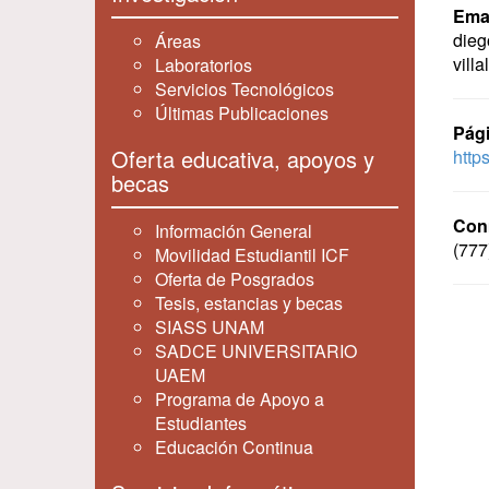
Emai
dieg
Áreas
vill
Laboratorios
Servicios Tecnológicos
Últimas Publicaciones
Pági
Oferta educativa, apoyos y
https
becas
Con
Información General
(777
Movilidad Estudiantil ICF
Oferta de Posgrados
Tesis, estancias y becas
SIASS UNAM
SADCE UNIVERSITARIO
UAEM
Programa de Apoyo a
Estudiantes
Educación Continua