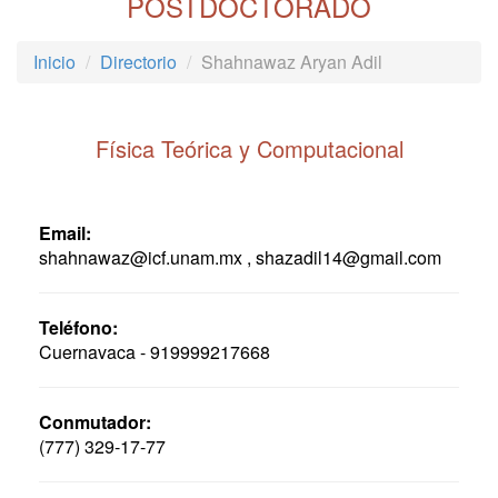
POSTDOCTORADO
Inicio
Directorio
Shahnawaz Aryan Adil
Física Teórica y Computacional
Email:
shahnawaz@icf.unam.mx , shazadil14@gmail.com
Teléfono:
Cuernavaca - 919999217668
Conmutador:
(777) 329-17-77