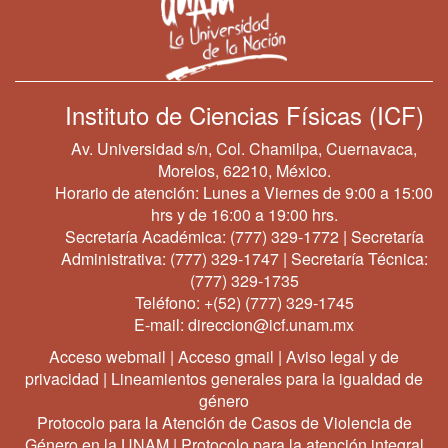
Instituto de Ciencias Físicas (ICF)
Av. Universidad s/n, Col. Chamilpa, Cuernavaca,
Morelos, 62210, México.
Horario de atención: Lunes a Viernes de 9:00 a 15:00
hrs y de 16:00 a 19:00 hrs.
Secretaría Académica:
(777) 329-1772
| Secretaría
Administrativa:
(777) 329-1747
| Secretaría Técnica:
(777) 329-1735
Teléfono:
+(52) (777) 329-1745
E-mail:
direccion@icf.unam.mx
Acceso webmail
|
Acceso gmail
|
Aviso legal y de
privacidad
|
Lineamientos generales para la igualdad de
género
Protocolo para la Atención de Casos de Violencia de
Género en la UNAM
|
Protocolo para la atención integral