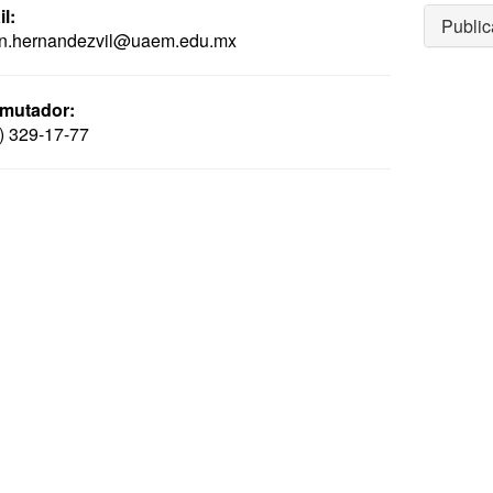
l:
Public
n.hernandezvil@uaem.edu.mx
mutador:
) 329-17-77