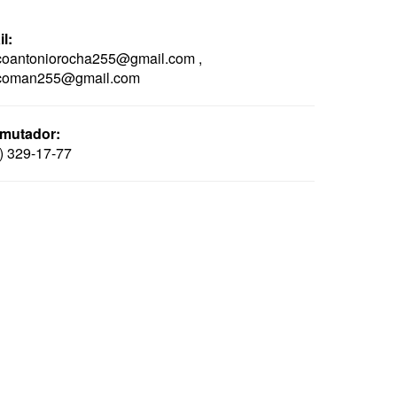
l:
oantoniorocha255@gmail.com ,
coman255@gmail.com
mutador:
) 329-17-77