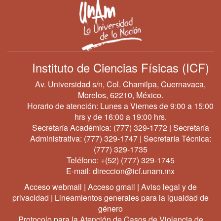
Instituto de Ciencias Físicas (ICF)
Av. Universidad s/n, Col. Chamilpa, Cuernavaca,
Morelos, 62210, México.
Horario de atención: Lunes a Viernes de 9:00 a 15:00
hrs y de 16:00 a 19:00 hrs.
Secretaría Académica:
(777) 329-1772
| Secretaría
Administrativa:
(777) 329-1747
| Secretaría Técnica:
(777) 329-1735
Teléfono:
+(52) (777) 329-1745
E-mail:
direccion@icf.unam.mx
Acceso webmail
|
Acceso gmail
|
Aviso legal y de
privacidad
|
Lineamientos generales para la igualdad de
género
Protocolo para la Atención de Casos de Violencia de